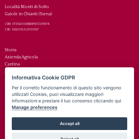
Località Monti di Sotto
Gaiole in Chianti (Siena)
CIN: IT052013BB5P67ZO4W4
CIR: 052013AAT0067
Storia
Azienda Agricola
Cantina
Agriturismo
Informativa Cookie GDPR
Area Sosta Camper
Contatti / Dove siamo
Per il corretto funzionamento di questo sito vengono
utilizzati Cookies, puoi visualizzare maggiori
informazioni e prestare il tuo consenso cliccando qui
Manage preferences
Accept all
© 2026 Azienda Agricola La Montanina di Oretta Leonini - P.IVA:
IT00248450520 |
Privacy policy
|
Gestisci Cookie
Reject all